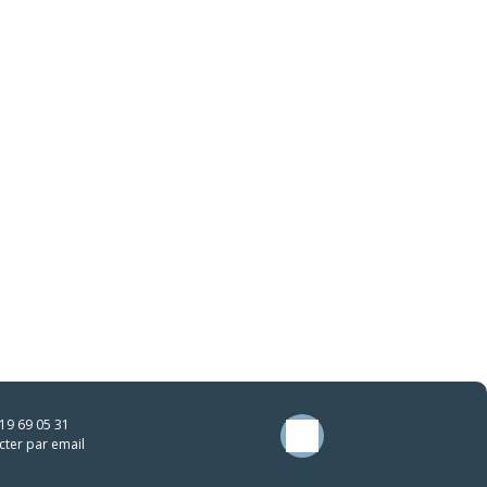
19 69 05 31
cter par email