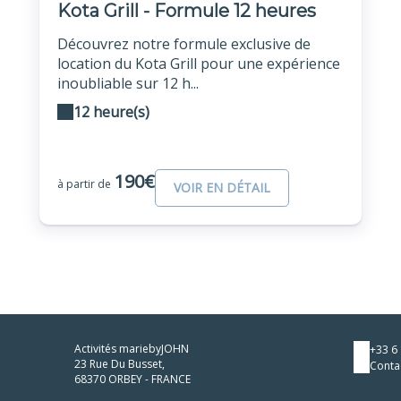
Kota Grill - Formule 12 heures
Découvrez notre formule exclusive de
location du Kota Grill pour une expérience
inoubliable sur 12 h...
12 heure(s)
190€
à partir de
VOIR EN DÉTAIL
Activités mariebyJOHN
+33 6 
23 Rue Du Busset,
Conta
68370 ORBEY - FRANCE