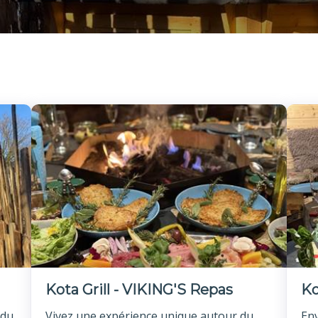
Kota Grill - VIKING'S Repas
Ko
 du
Vivez une expérience unique autour du
Env