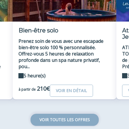
Bien-être solo
At
Je
Prenez soin de vous avec une escapade
bien-être solo 100 % personnalisée.
AT
Offrez-vous 5 heures de relaxation
TO
profonde dans un spa nature privatif,
de 
e
pou...
Pré
5 heure(s)
210€
à partir de
VOIR EN DÉTAIL
VOIR TOUTES LES OFFRES