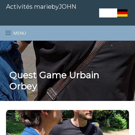
Activités mariebyJOHN
MENÜ
Quest Game Urbain
Orbey